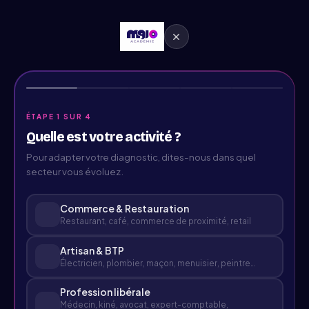
ÉTAPE 1 SUR 4
Quelle est votre activité ?
Pour adapter votre diagnostic, dites-nous dans quel
secteur vous évoluez.
Commerce & Restauration
Restaurant, café, commerce de proximité, retail
Artisan & BTP
Électricien, plombier, maçon, menuisier, peintre…
Profession libérale
Médecin, kiné, avocat, expert-comptable,