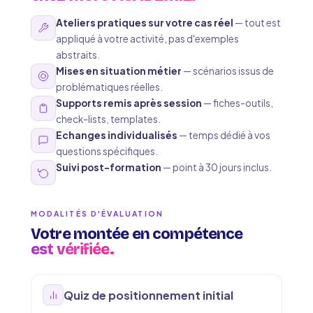
Ateliers pratiques sur votre cas réel
— tout est
appliqué à votre activité, pas d'exemples
abstraits.
Mises en situation métier
— scénarios issus de
problématiques réelles.
Supports remis après session
— fiches-outils,
check-lists, templates.
Echanges individualisés
— temps dédié à vos
questions spécifiques.
Suivi post-formation
— point à 30 jours inclus.
MODALITÉS D'ÉVALUATION
Votre montée en compétence
est vérifiée.
Quiz de positionnement initial