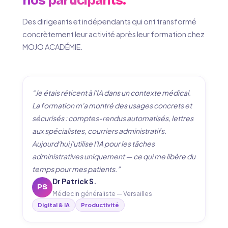
nos participants.
Des dirigeants et indépendants qui ont transformé
concrètement leur activité après leur formation chez
MOJO ACADÉMIE.
“Je étais réticent à l'IA dans un contexte médical.
La formation m'a montré des usages concrets et
sécurisés : comptes-rendus automatisés, lettres
aux spécialistes, courriers administratifs.
Aujourd'hui j'utilise l'IA pour les tâches
administratives uniquement — ce qui me libère du
temps pour mes patients.”
Dr Patrick S.
PS
Médecin généraliste — Versailles
Digital & IA
Productivité