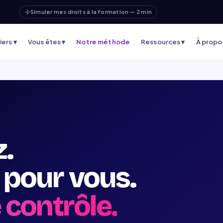
Simuler mes droits à la formation — 2 min
ers ▾
Vous êtes ▾
Notre méthode
Ressources ▾
À propo
z.
e pour vous.
 contrôle.