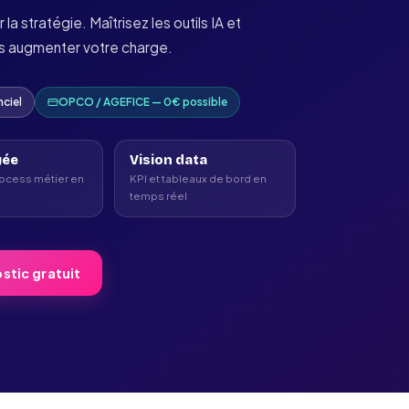
la stratégie. Maîtrisez les outils IA et
ns augmenter votre charge.
nciel
OPCO / AGEFICE — 0€ possible
yée
Vision data
ocess métier en
KPI et tableaux de bord en
temps réel
stic gratuit