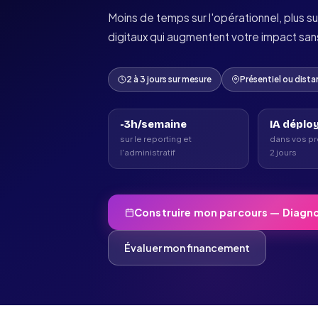
Moins de temps sur l'opérationnel, plus sur 
digitaux qui augmentent votre impact sa
2 à 3 jours sur mesure
Présentiel ou dista
-3h/semaine
IA déplo
sur le reporting et
dans vos pr
l'administratif
2 jours
Construire mon parcours — Diagno
Évaluer mon financement