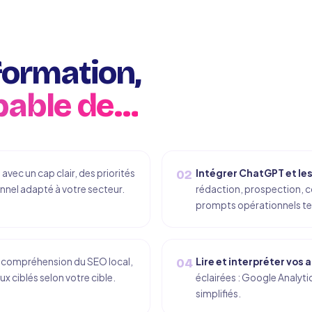
 formation,
pable de…
e
avec un cap clair, des priorités
Intégrer ChatGPT et les 
02
onnel adapté à votre secteur.
rédaction, prospection, 
prompts opérationnels te
compréhension du SEO local,
Lire et interpréter vos 
04
x ciblés selon votre cible.
éclairées : Google Analyti
simplifiés.