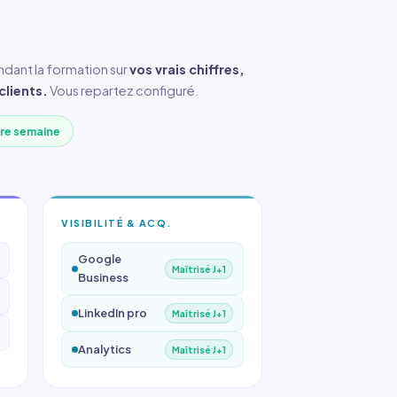
endant la formation sur
vos vrais chiffres,
clients.
Vous repartez configuré.
ère semaine
VISIBILITÉ & ACQ.
Google
Maîtrisé J+1
Business
LinkedIn pro
Maîtrisé J+1
Analytics
Maîtrisé J+1