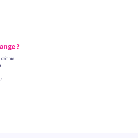
hange ?
 définie
e
e