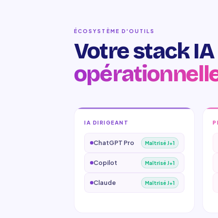
ÉCOSYSTÈME D'OUTILS
Votre stack IA 
opérationnelle
IA DIRIGEANT
P
ChatGPT Pro
Maîtrisé J+1
Copilot
Maîtrisé J+1
Claude
Maîtrisé J+1