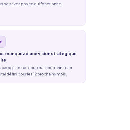
s ne savez pas ce qui fonctionne.
us manquez d'une vision stratégique
aire
ous agissez au coup par coup sans cap
ital défini pour les 12 prochains mois.