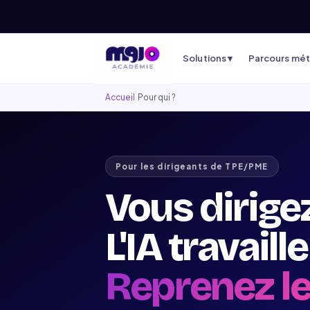
Solutions ▾
Parcours méti
Accueil
›
Pour qui ?
Pour les dirigeants de TPE/PME
Vous dirige
L'IA travaill
Reprenez le