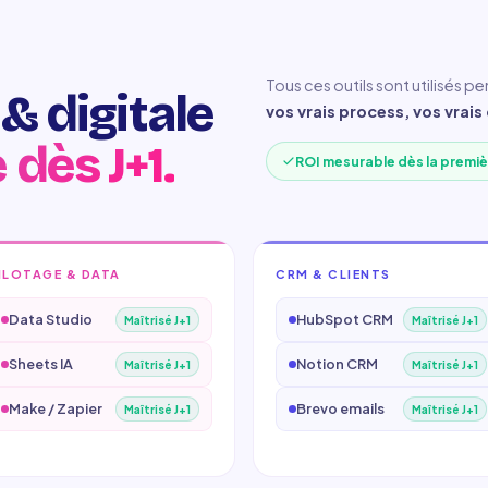
Tous ces outils sont utilisés p
& digitale
vos vrais process, vos vrais 
 dès J+1.
ROI mesurable dès la premi
ILOTAGE & DATA
CRM & CLIENTS
Data Studio
HubSpot CRM
Maîtrisé J+1
Maîtrisé J+1
Sheets IA
Notion CRM
Maîtrisé J+1
Maîtrisé J+1
Make / Zapier
Brevo emails
Maîtrisé J+1
Maîtrisé J+1