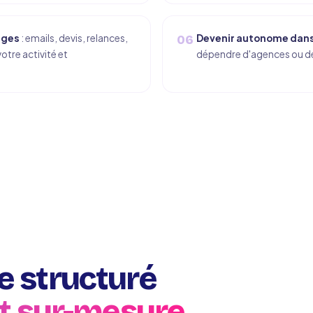
ages
: emails, devis, relances,
Devenir autonome dans 
06
otre activité et
dépendre d'agences ou de 
 structuré
t sur-mesure.