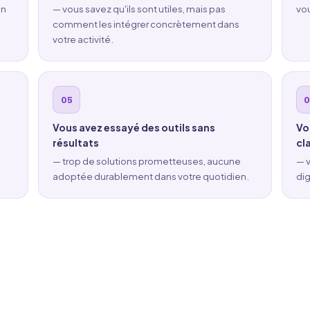
en
— vous savez qu'ils sont utiles, mais pas
vou
comment les intégrer concrètement dans
votre activité.
Vous avez essayé des outils sans
Vo
résultats
cl
— trop de solutions prometteuses, aucune
— v
adoptée durablement dans votre quotidien.
dig