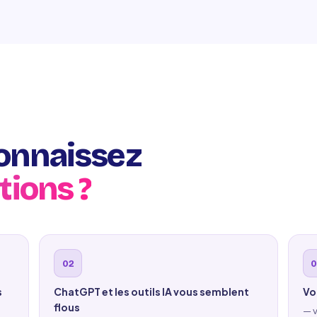
onnaissez
tions ?
s
ChatGPT et les outils IA vous semblent
Vo
flous
— v