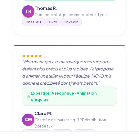
Thomas R.
TR
Commercial · Agence immobilière · Lyon
ChatGPT
CRM
LinkedIn
“Mon manager a remarqué que mes rapports
étaient plus précis et plus rapides. J'ai proposé
d'animer un atelier IA pour l'équipe. MOJO m'a
donné la crédibilité dont j'avais besoin.”
Expertise IA reconnue · Animation
d'équipe
Clara M.
CM
Chargée de marketing · TPE distribution ·
Bordeaux
IA Marketing
Canva IA
Contenu