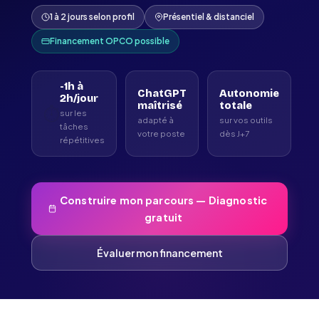
1 à 2 jours selon profil
Présentiel & distanciel
Financement OPCO possible
-1h à
ChatGPT
Autonomie
2h/jour
maîtrisé
totale
⏱
sur les
adapté à
sur vos outils
tâches
votre poste
dès J+7
répétitives
Construire mon parcours — Diagnostic
gratuit
Évaluer mon financement