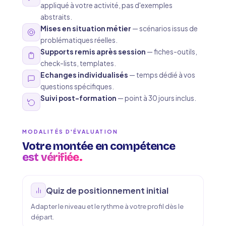
appliqué à votre activité, pas d'exemples
abstraits.
Mises en situation métier
— scénarios issus de
problématiques réelles.
Supports remis après session
— fiches-outils,
check-lists, templates.
Echanges individualisés
— temps dédié à vos
questions spécifiques.
Suivi post-formation
— point à 30 jours inclus.
MODALITÉS D'ÉVALUATION
Votre montée en compétence
est vérifiée.
Quiz de positionnement initial
Adapter le niveau et le rythme à votre profil dès le
départ.