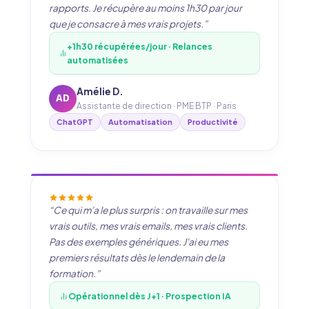
rapports. Je récupère au moins 1h30 par jour
que je consacre à mes vrais projets.”
+1h30 récupérées/jour · Relances
automatisées
Amélie D.
AD
Assistante de direction · PME BTP · Paris
ChatGPT
Automatisation
Productivité
“Ce qui m'a le plus surpris : on travaille sur mes
vrais outils, mes vrais emails, mes vrais clients.
Pas des exemples génériques. J'ai eu mes
premiers résultats dès le lendemain de la
formation.”
Opérationnel dès J+1 · Prospection IA