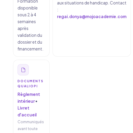
Formation
aux situations de handicap. Contact
disponible
:
sous 2 à 4
regai.donya@mojoacademie.com
semaines
après
validation du
dossier et du
financement.
DOCUMENTS
QUALIOPI
Règlement
intérieur
•
Livret
d'accueil
Communiqués
avant toute