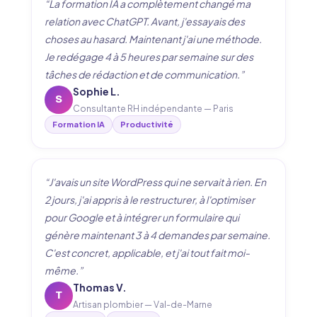
“La formation IA a complètement changé ma
relation avec ChatGPT. Avant, j'essayais des
choses au hasard. Maintenant j'ai une méthode.
Je redégage 4 à 5 heures par semaine sur des
tâches de rédaction et de communication.”
Sophie L.
S
Consultante RH indépendante — Paris
Formation IA
Productivité
“J'avais un site WordPress qui ne servait à rien. En
2 jours, j'ai appris à le restructurer, à l'optimiser
pour Google et à intégrer un formulaire qui
génère maintenant 3 à 4 demandes par semaine.
C'est concret, applicable, et j'ai tout fait moi-
même.”
Thomas V.
T
Artisan plombier — Val-de-Marne